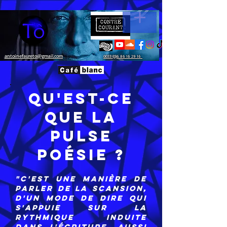
antoinefaureto@gmail.com
0033 (0)6 86 16 29 16
Qu'est-ce
que la
Pulse
Poésie ?
"C'est une manière de
parler de la scansion,
d'un mode de dire qui
s'appuie sur la
rythmique induite
dans l'écriture. Aussi