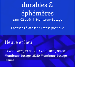
durables &
éphémères
sam. 02 août
  |  
Montbrun-Bocage
Chansons à danser / Transe poétique
Heure et lieu
02 août 2025, 19:00 – 03 août 2025, 00:00
Montbrun-Bocage, 31310 Montbrun-Bocage,
France
Partager cet événement