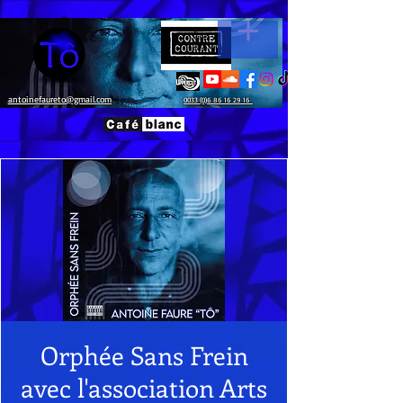
antoinefaureto@gmail.com
0033 (0)6 86 16 29 16
Orphée Sans Frein
avec l'association Arts