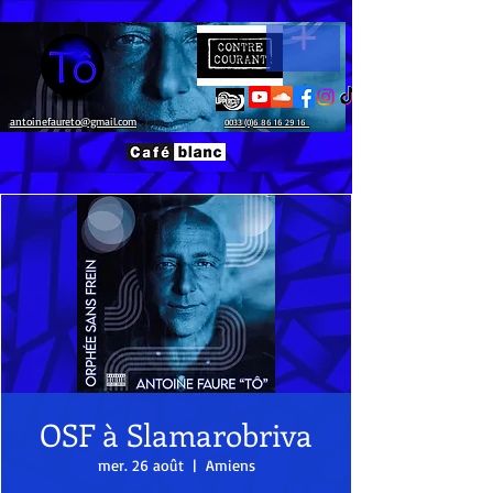
antoinefaureto@gmail.com
0033 (0)6 86 16 29 16
OSF à Slamarobriva
mer. 26 août
  |  
Amiens