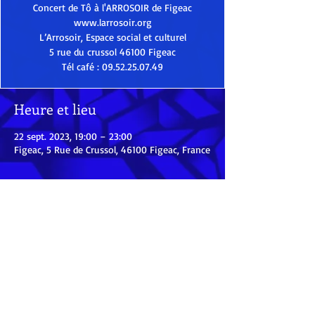
Concert de Tô à l'ARROSOIR de Figeac
www.larrosoir.org
L’Arrosoir, Espace social et culturel
5 rue du crussol 46100 Figeac
Tél café : 09.52.25.07.49
Heure et lieu
22 sept. 2023, 19:00 – 23:00
Figeac, 5 Rue de Crussol, 46100 Figeac, France
Partager cet événement