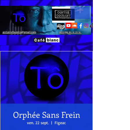
antoinefaureto@gmail.com
0033 (0)6 86 16 29 16
Orphée Sans Frein
ven. 22 sept.
  |  
Figeac